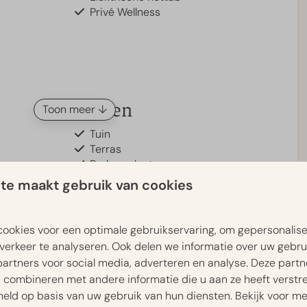
Privé Wellness
Buiten
Toon meer ↓
Tuin
Terras
Parkeerplaats
Tafeltennistafel
te maakt gebruik van cookies
Terrasmeubilair
Omheinde tuin middels hekwerk (ca.
90cm hoog)
ookies voor een optimale gebruikservaring, om gepersonalis
oerse vakantiewoning van 80 m² biedt comfortabel plaats
verkeer te analyseren. Ook delen we informatie over uw gebru
vind je drie slaapkamers: één met een tweepersoonsbed
Slaapkamer
partners voor social media, adverteren en analyse. Deze part
et een tweede tweepersoonsbed en één met een
combineren met andere informatie die u aan ze heeft verstrek
r nog een tweede badkamer met toilet, beide voorzien
Tweepersoonsbed(den): 2
ld op basis van uw gebruik van hun diensten. Bekijk voor me
e.
Stapelbed(den): 1