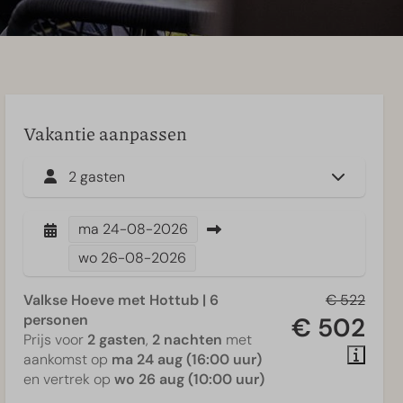
Vakantie aanpassen
2 gasten
ma
24-08-2026
wo
26-08-2026
Valkse Hoeve met Hottub | 6
€ 522
personen
€ 502
Prijs voor
2 gasten
,
2 nachten
met
aankomst op
ma 24 aug (16:00 uur)
en vertrek op
wo 26 aug (10:00 uur)