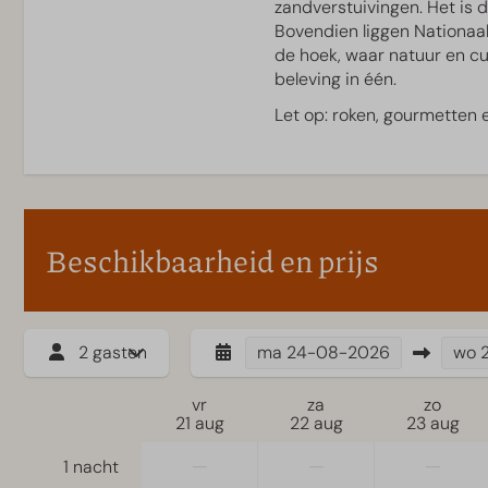
zandverstuivingen. Het is d
Sport & Spel
Bovendien liggen Nationaa
de hoek, waar natuur en cu
Volleybalveld
beleving in één.
Voetbalveld
Tafelvoetbal
Let op: roken, gourmetten 
Verhuur
Fietsverhuur
E-chopper verhuur
Beschikbaarheid en prijs
Scootmobiel verhuur
Elektrische scooter ver
2 gasten
ma
24-08-2026
wo
vr
za
zo
21 aug
22 aug
23 aug
—
—
—
1 nacht