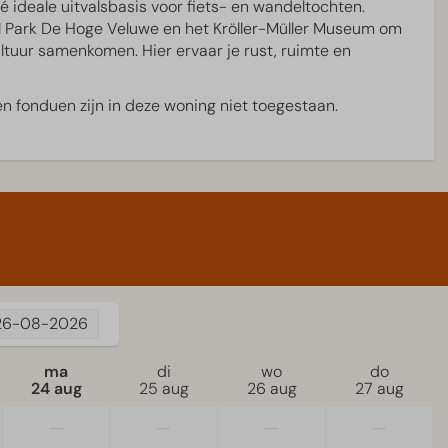
é ideale uitvalsbasis voor fiets- en wandeltochten.
Eten en Drinken
l Park De Hoge Veluwe en het Kröller-Müller Museum om
ltuur samenkomen. Hier ervaar je rust, ruimte en
Brasserie Luwe
en fonduen zijn in deze woning niet toegestaan.
huur
26-08-2026
ma
di
wo
do
24 aug
25 aug
26 aug
27 aug
—
—
—
—