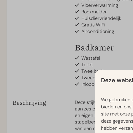
Vloerverwarming
Rookmelder
Huisdiervriendelijk
Gratis WiFi
Airconditioning
Badkamer
Wastafel
Toilet
Twee badkamers
Tweede toilet
Deze websi
Inloopdouche
We gebruiken c
Beschrijving
Deze stijlvolle en gelijkvl
bieden en ons 
aan zes personen. Binnen 
Keuken
site met onze 
en eigen badkamer, één m
deze gegevens 
stapelbed. Daarnaast is e
Keuken
hebben verzame
van een ruime inloopdouch
Quooker