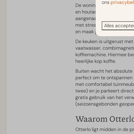
ons
privacybel
Inductie kookplaat
De woning heeft een warme,
Vaatwasser
en houtaccenten die zorgen 
Eettafel
aangenaam dankzij vloerver
Keukengerei
met streamfuncties jouw fa
Alles accepte
Drinkglazen
en maak je gebruik van gra
Koelkast met vriesvak
De keuken is uitgerust met 
L'OR Barista koffiezeta
vaatwasser, combimagnetro
Combimagnetron
koffiemachine. Hiermee ber
Waterkoker
heerlijke kop koffie.
Wijnglazen
Buiten wacht het absolute 
Zelfstandige in
perfect om te ontspannen n
met comfortabel tuinmeubil
Zelfstandige incheck
twee) en je parkeert direct 
gratis gebruik van het v
Parkfaciliteiten
(seizoensgebonden geope
Waarom Otterl
Dog Wash
Wasserette
Otterlo ligt midden in de 