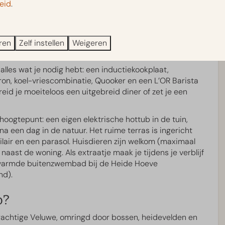
eid
.
Bedlinnen
 moderne uitstraling met veel lichtinval, hoge plafonds
Smart tv op slaapkamer
voor een huiselijke sfeer. Binnen is het altijd
Kledingkast
warming en airconditioning, terwijl je op de Smart TV
Kledinghangers
voriete series kunt bekijken. Ook zijn er horren aanwezig
ren
Zelf instellen
Weigeren
tis WiFi, zodat je ongestoord kunt genieten.
alles wat je nodig hebt: een inductiekookplaat,
pparaat
n, koel-vriescombinatie, Quooker en een L’OR Barista
eid je moeiteloos een uitgebreid diner of zet je een
hoogtepunt: een eigen elektrische hottub in de tuin,
check
Woonruimte
a een dag in de natuur. Het ruime terras is ingericht
air en een parasol. Huisdieren zijn welkom (maximaal
Smart TV met streamfunctie
naast de woning. Als extraatje maak je tijdens je verblijf
erwarmde buitenzwembad bij de Heide Hoeve
Zwemmen en Wellness
nd).
o?
Verwarmd buitenzwembad
prachtige Veluwe, omringd door bossen, heidevelden en