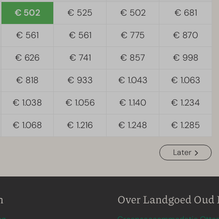
€ 502
€ 525
€ 502
€ 681
€ 561
€ 561
€ 775
€ 870
€ 626
€ 741
€ 857
€ 998
€ 818
€ 933
€ 1.043
€ 1.063
€ 1.038
€ 1.056
€ 1.140
€ 1.234
€ 1.068
€ 1.216
€ 1.248
€ 1.285
Later
n
Over Landgoed Oud 